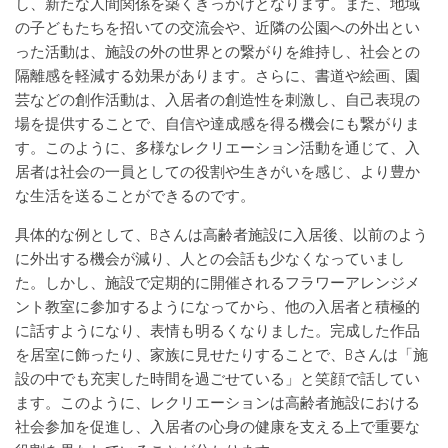
し、新たな人間関係を築くきっかけとなります。また、地域
の子どもたちを招いての交流会や、近隣の公園への外出とい
った活動は、施設の外の世界との繋がりを維持し、社会との
隔離感を軽減する効果があります。さらに、書道や絵画、園
芸などの創作活動は、入居者の創造性を刺激し、自己表現の
場を提供することで、自信や達成感を得る機会にも繋がりま
す。このように、多様なレクリエーション活動を通じて、入
居者は社会の一員としての役割や生きがいを感じ、より豊か
な生活を送ることができるのです。
具体的な例として、Bさんは高齢者施設に入居後、以前のよう
に外出する機会が減り、人との会話も少なくなっていまし
た。しかし、施設で定期的に開催されるフラワーアレンジメ
ント教室に参加するようになってから、他の入居者と積極的
に話すようになり、表情も明るくなりました。完成した作品
を居室に飾ったり、家族に見せたりすることで、Bさんは「施
設の中でも充実した時間を過ごせている」と笑顔で話してい
ます。このように、レクリエーションは高齢者施設における
社会参加を促進し、入居者の心身の健康を支える上で重要な