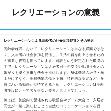
Skip
to
レクリエーションの意義
content
レクリエーションによる高齢者の社会参加促進とその効果
高齢者施設において、レクリエーションは単なる娯楽ではな
く、入居者の社会参加を促進し、生活の質を向上させるため
の重要な役割を担っています。施設という限定された環境の
中で、レクリエーションは入居者同士の交流や地域社会との
繋がりを築く貴重な機会を提供します。身体機能の維持・向
上だけでなく、認知機能の低下予防、精神的な安定など、多
岐にわたる効果が期待できるため、レクリエーションは高齢
者施設にとって欠かせない要素と言えるでしょう。
例えば、施設内で開催される歌謡会やゲーム大会は、入居者
同士が一緒に楽しむことで自然なコミュニケーションを促